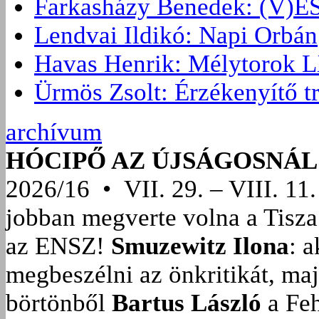
Farkasházy Benedek: (V
Lendvai Ildikó: Napi Orbán
Havas Henrik: Mélytorok L
Ürmös Zsolt: Érzékenyítő t
archívum
HÓCIPŐ AZ ÚJSÁGOSNÁL
2026/16 • VII. 29. – VIII. 11.
jobban megverte volna a Tisza
az ENSZ!
Smuzewitz Ilona
: 
megbeszélni az önkritikát, ma
börtönből
Bartus László
a Feh