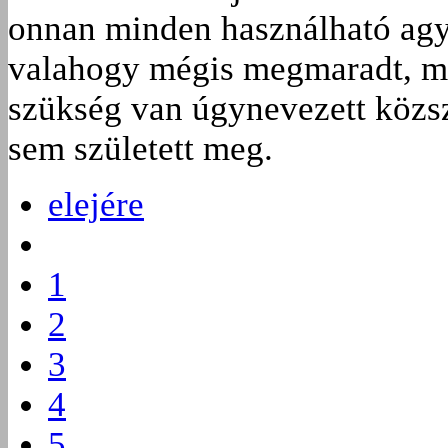
onnan minden használható agys
valahogy mégis megmaradt, mer
szükség van úgynevezett közsz
sem született meg.
elejére
1
2
3
4
5