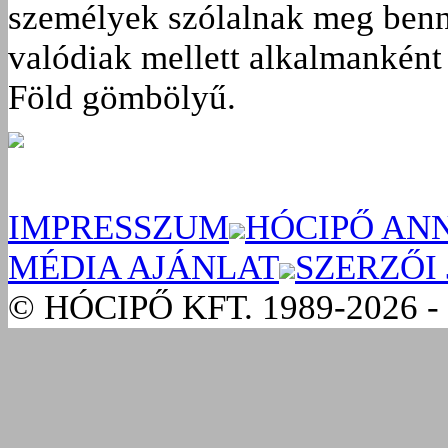
személyek szólalnak meg benn
valódiak mellett alkalmanként 
Föld gömbölyű.
IMPRESSZUM
HÓCIPŐ AN
MÉDIA AJÁNLAT
SZERZŐI
© HÓCIPŐ KFT. 1989-2026