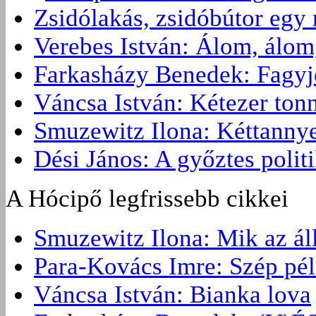
Zsidólakás, zsidóbútor egy 
Verebes István: Álom, álom
Farkasházy Benedek: Fagyjon
Váncsa István: Kétezer ton
Smuzewitz Ilona: Kéttannye
Dési János: A győztes politi
A Hócipő legfrissebb cikkei
Smuzewitz Ilona: Mik az ál
Para-Kovács Imre: Szép pé
Váncsa István: Bianka lova