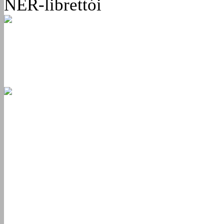
NER-librettói