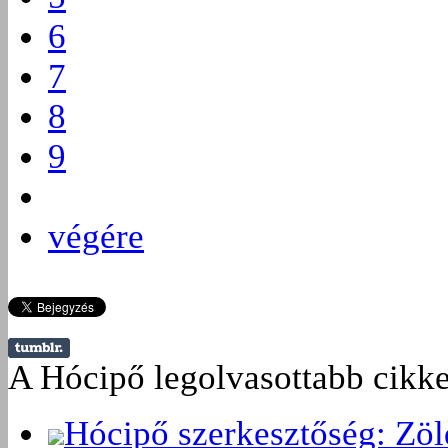
6
7
8
9
végére
A Hócipő legolvasottabb cikke
Hócipő szerkesztőség: Zö