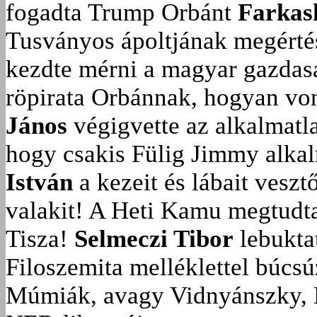
fogadta Trump Orbánt
Farkas
Tusványos ápoltjának megérté
kezdte mérni a magyar gazdasá
röpirata Orbánnak, hogyan vonu
János
végigvette az alkalmatla
hogy csakis Fülig Jimmy alka
István
a kezeit és lábait veszt
valakit!
A Heti Kamu megtudta:
Tisza!
Selmeczi Tibor
lebukta
Filoszemita melléklettel búcs
Múmiák, avagy Vidnyánszky, 