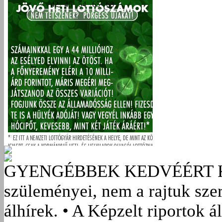
GYENGÉBBEK KEDVÉÉRT
szüleményei, nem a rajtuk sze
álhírek. • A Képzelt riportok á