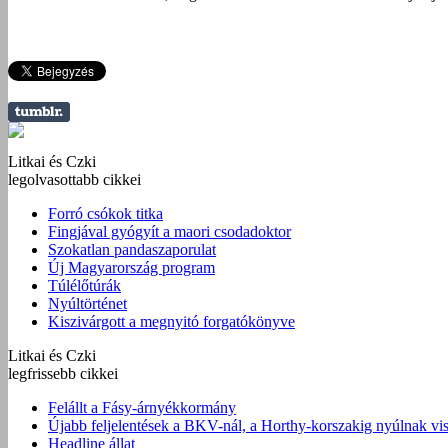
Litkai és Czki
legolvasottabb cikkei
Forró csókok titka
Fingjával gyógyít a maori csodadoktor
Szokatlan pandaszaporulat
Új Magyarország program
Túlélőtúrák
Nyúltörténet
Kiszivárgott a megnyitó forgatókönyve
Litkai és Czki
legfrissebb cikkei
Felállt a Fásy-árnyékkormány
Újabb feljelentések a BKV-nál, a Horthy-korszakig nyúlnak vis
Headline állat