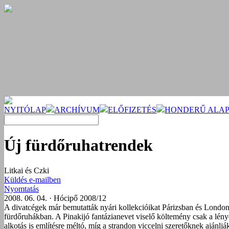
NYITÓLAP
ARCHÍVUM
ELŐFIZETÉS
HONDERŰ ALAP
Új fürdőruhatrendek
Litkai és Czki
Küldés e-mailben
Nyomtatás
2008. 06. 04. · Hócipő 2008/12
A divatcégek már bemutatták nyári kollekcióikat Párizsban és Londonba
fürdőruhákban. A Pinakijó fantázianevet viselő költemény csak a lényeg
alkotás is említésre méltó, míg a strandon viccelni szeretőknek ajánlj