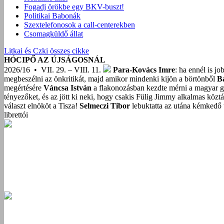
Fogadj örökbe egy BKV-buszt!
Politikai Babonák
Szextelefonosok a call-centerekben
Csomagküldő állat
Litkai és Czki összes cikke
HÓCIPŐ AZ ÚJSÁGOSNÁL
2026/16 • VII. 29. – VIII. 11.
Para-Kovács Imre
: ha ennél is j
megbeszélni az önkritikát, majd amikor mindenki kijön a börtönből
B
megértésére
Váncsa István
a flakonozásban kezdte mérni a magyar g
tényezőket, és az jött ki neki, hogy csakis Fülig Jimmy alkalmas közt
választ elnököt a Tisza!
Selmeczi Tibor
lebuktatta az utána kémkedő t
librettói