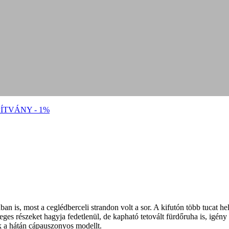
ÍTVÁNY - 1%
n is, most a ceglédberceli strandon volt a sor. A kifutón több tucat hel
es részeket hagyja fedetlenül, de kapható tetovált fürdőruha is, igény e
ák a hátán cápauszonyos modellt.