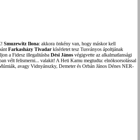
Z!
Smuzewitz Ilona
: akkora önkény van, hogy máskor kell
bánt
Farkasházy Tivadar
kísérletet tesz Tusványos ápoltjának
on a Fidesz illegalitásba
Dési János
végigvette az alkalmatlansági
an vélt felismerni... valakit!
A Heti Kamu megtudta: elnöksorsolással
Múmiák, avagy Vidnyánszky, Demeter és Orbán János Dénes NER-