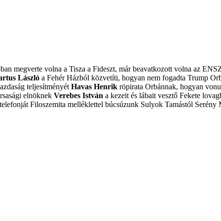
obban megverte volna a Tisza a Fideszt, már beavatkozott volna az ENS
artus László
a Fehér Házból közvetíti, hogyan nem fogadta Trump Or
azdaság teljesítményét
Havas Henrik
röpirata Orbánnak, hogyan vonulj
ársasági elnöknek
Verebes István
a kezeit és lábait vesztő Fekete lovagb
elefonját
Filoszemita melléklettel búcsúzunk Sulyok Tamástól
Serény 