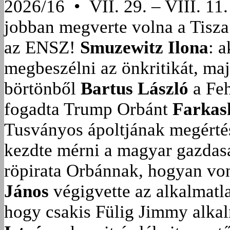
2026/16 • VII. 29. – VIII. 11.
jobban megverte volna a Tisza
az ENSZ!
Smuzewitz Ilona
: 
megbeszélni az önkritikát, ma
börtönből
Bartus László
a Feh
fogadta Trump Orbánt
Farkas
Tusványos ápoltjának megérté
kezdte mérni a magyar gazdasá
röpirata Orbánnak, hogyan vonu
János
végigvette az alkalmatla
hogy csakis Fülig Jimmy alka