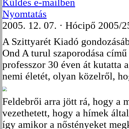
Küldés e-mailben
Nyomtatás
2005. 12. 07. · Hócipő 2005/2
A Szittyarét Kiadó gondozásá
Ond A turul szaporodása című
professzor 30 éven át kutatta 
nemi életét, olyan közelről, h
Feldebrői arra jött rá, hogy a
vezethetett, hogy a hímek álta
így amikor a nőstényeket megk