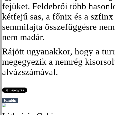
fejüket. Feldebrői több hasonló
kétfejű sas, a főnix és a szfin
semmifajta összefüggésre nem 
nem madár.
Rájött ugyanakkor, hogy a tu
megegyezik a nemrég kisorso
alvázszámával.