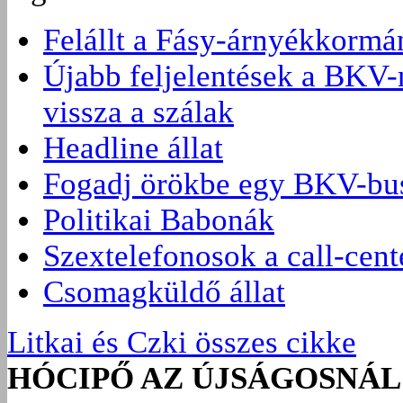
Felállt a Fásy-árnyékkormá
Újabb feljelentések a BKV-
vissza a szálak
Headline állat
Fogadj örökbe egy BKV-bus
Politikai Babonák
Szextelefonosok a call-cen
Csomagküldő állat
Litkai és Czki összes cikke
HÓCIPŐ AZ ÚJSÁGOSNÁL