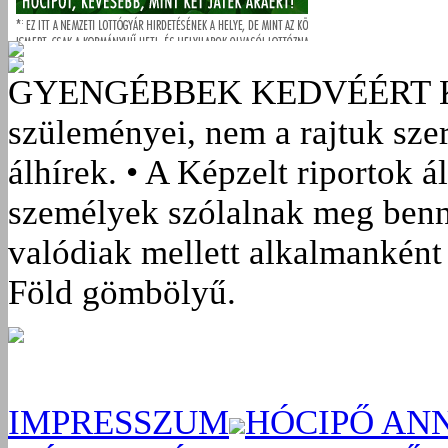
GYENGÉBBEK KEDVÉÉRT
szüleményei, nem a rajtuk sze
álhírek. • A Képzelt riportok á
személyek szólalnak meg benn
valódiak mellett alkalmanként 
Föld gömbölyű.
IMPRESSZUM
HÓCIPŐ AN