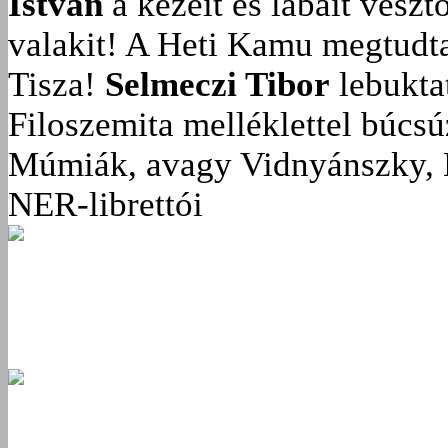
István
a kezeit és lábait veszt
valakit!
A Heti Kamu megtudta:
Tisza!
Selmeczi Tibor
lebukta
Filoszemita melléklettel búcs
Múmiák, avagy Vidnyánszky, 
NER-librettói