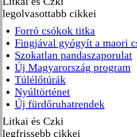
Litkai és Czki
legolvasottabb cikkei
Forró csókok titka
Fingjával gyógyít a maori 
Szokatlan pandaszaporulat
Új Magyarország program
Túlélőtúrák
Nyúltörténet
Új fürdőruhatrendek
Litkai és Czki
legfrissebb cikkei