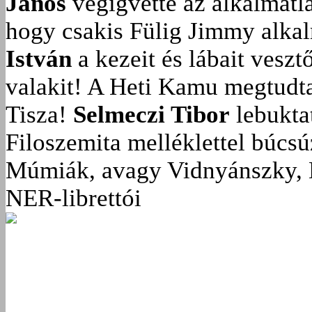
János
végigvette az alkalmatla
hogy csakis Fülig Jimmy alka
István
a kezeit és lábait veszt
valakit!
A Heti Kamu megtudta:
Tisza!
Selmeczi Tibor
lebukta
Filoszemita melléklettel búcs
Múmiák, avagy Vidnyánszky, 
NER-librettói