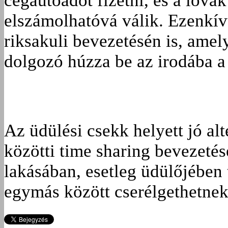
cégautóadót fizetni, és a lov
elszámolhatóvá válik. Ezenkí
riksakuli bevezetésén is, amel
dolgozó húzza be az irodába a
Az üdülési csekk helyett jó al
közötti time sharing bevezeté
lakásában, esetleg üdülőjében 
egymás között cserélgethetnek