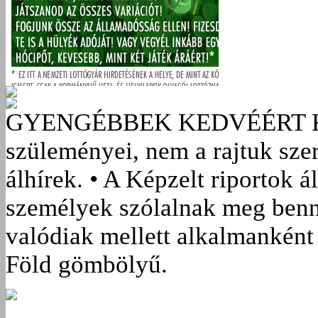
GYENGÉBBEK KEDVÉÉRT
szüleményei, nem a rajtuk sze
álhírek. • A Képzelt riportok á
személyek szólalnak meg benn
valódiak mellett alkalmanként 
Föld gömbölyű.