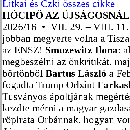
Litkai és Czki összes cikke
HÓCIPŐ AZ ÚJSÁGOSNÁL
2026/16 • VII. 29. – VIII. 11.
jobban megverte volna a Tisza
az ENSZ!
Smuzewitz Ilona
: 
megbeszélni az önkritikát, ma
börtönből
Bartus László
a Feh
fogadta Trump Orbánt
Farkas
Tusványos ápoltjának megérté
kezdte mérni a magyar gazdasá
röpirata Orbánnak, hogyan vonu