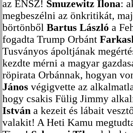
az ENSZ!
Smuzewitz Ilona
: 
megbeszélni az önkritikát, ma
börtönből
Bartus László
a Feh
fogadta Trump Orbánt
Farkas
Tusványos ápoltjának megérté
kezdte mérni a magyar gazdasá
röpirata Orbánnak, hogyan vonu
János
végigvette az alkalmatla
hogy csakis Fülig Jimmy alka
István
a kezeit és lábait veszt
valakit!
A Heti Kamu megtudta: