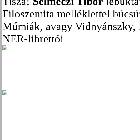
Tisza!
Selmeczi Tibor
lebukta
Filoszemita melléklettel búcs
Múmiák, avagy Vidnyánszky, 
NER-librettói