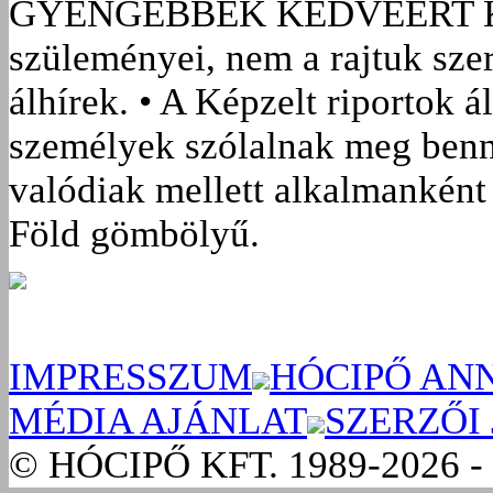
GYENGÉBBEK KEDVÉÉRT
szüleményei, nem a rajtuk sze
álhírek. • A Képzelt riportok á
személyek szólalnak meg benn
valódiak mellett alkalmanként 
Föld gömbölyű.
IMPRESSZUM
HÓCIPŐ AN
MÉDIA AJÁNLAT
SZERZŐI
© HÓCIPŐ KFT. 1989-2026