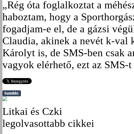
„Rég óta foglalkoztat a méhés
haboztam, hogy a Sporthorgász
fogadjam-e el, de a gázsi vég
Claudia, akinek a nevét k-val 
Károlyt is, de SMS-ben csak a
vagyok elérhető, ezt az SMS-t 
Litkai és Czki
legolvasottabb cikkei