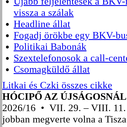
Újabb feljelentések a BKV-
vissza a szálak
Headline állat
Fogadj örökbe egy BKV-bus
Politikai Babonák
Szextelefonosok a call-cen
Csomagküldő állat
Litkai és Czki összes cikke
HÓCIPŐ AZ ÚJSÁGOSNÁL
2026/16 • VII. 29. – VIII. 11.
jobban megverte volna a Tisza